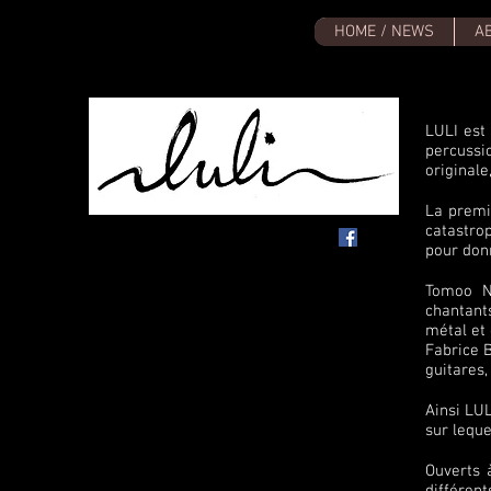
HOME / NEWS
A
LULI est
percussi
originale
La premi
catastro
pour don
Tomoo Na
chantants
métal et 
Fabrice B
guitares, 
Ainsi LUL
sur leque
Ouverts à