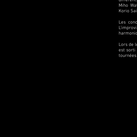
différent
Miho Wat
Korio Sai
Les conc
L’improvi
harmoniq
Lors de l
est sort
tournées 