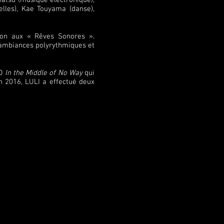
amatsu (musique électronique),
uelles), Kae Touyama (danse),
tion aux « Rêves Sonores ».
s ambiances polyrythmiques et
CD
In the Middle of No Way
qui
n 2016, LULI a effectué deux