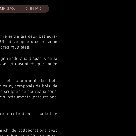
MEDIAS
CONTACT
ntre entre les deux batteurs-
 LULI développe une musique
ores multiples.
ge rendu aux disparus de la
s se retrouvent chaque année
es…) et notamment des bols
riginaux, composés de bois, de
de sculpter de nouveaux sons.
ents instruments (percussions,
re à partir d’un « squelette »
nrichi de collaborations avec