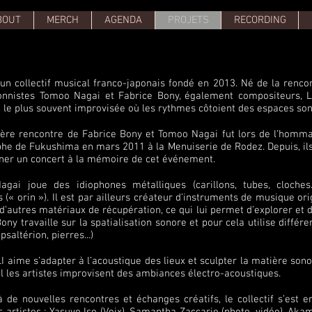
BOUT
MERCH
AGENDA
PROJETS
RECORDING
 un collectif musical franco-japonais fondé en 2013. Né de la renco
onnistes Tomoo Nagai et Fabrice Bony, également compositeurs,
, le plus souvent improvisée où les rythmes côtoient des espaces son
ère rencontre de Fabrice Bony et Tomoo Nagai fut lors de l’homma
phe de Fukushima en mars 2011 à la Menuiserie de Rodez. Depuis, il
ner un concert à la mémoire de cet événement.
gai joue des idiophones métalliques (carillons, tubes, cloch
 (« orin »). Il est par ailleurs créateur d’instruments de musique o
d’autres matériaux de récupération, ce qui lui permet d’explorer et 
ony travaille sur la spatialisation sonore et pour cela utilise différ
psaltérion, pierres...)
I aime s’adapter à l’acoustique des lieux et sculpter la matière sono
l les artistes improvisent des ambiances électro-acoustiques.
 de nouvelles rencontres et échanges créatifs, le collectif s’est e