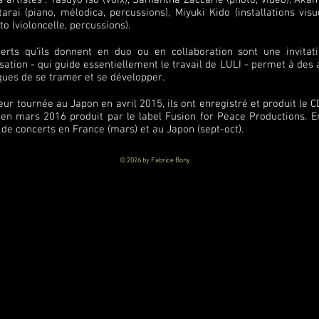
s artistes : Yasuyo Iso (Voix), Samantha Zaccarie (photo, vidéo), Ak
arai (piano, mélodica, percussions), Miyuki Kido (installations vis
to (violoncelle, percussions).
erts qu’ils donnent en duo ou en collaboration sont une invita
sation - qui guide essentiellement le travail de LULI - permet à de
ues de se tramer et se développer.
eur tournée au Japon en avril 2015, ils ont enregistré et produit le 
i en mars 2016 produit par le label Fusion for Peace Productions. E
de concerts en France (mars) et au Japon (sept-oct).
© 2026
by Fabrice Bony