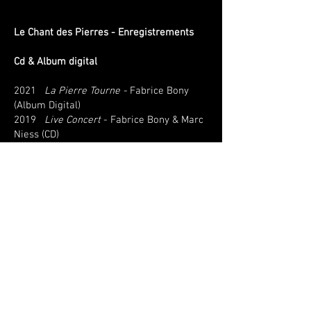
Le Chant des Pierres - Enregistrements
Cd & Album digital
2021
La Pierre Tourne -
Fabrice Bony
(Album Digital)​
2019​
Live Concert
- Fabrice Bony & Marc
Niess (CD)
2018
7 + ∞
- Fabrice Bony (CD)​
2016
Lithophonic
- Fabrice Bony (CD)
Télévision et Cinéma
2024
Thorin, le dernier Néandertalien
-
Renaud Barbier (Documentaire Arte)
2022
Gaudi, le Génie Visionnaire de
Barcelone
- Renaud Barbier
(Documentaire Arte)
2021
Aux Temps des Dinosaures
-
Renaud Barbier (Documentaire France Tv /