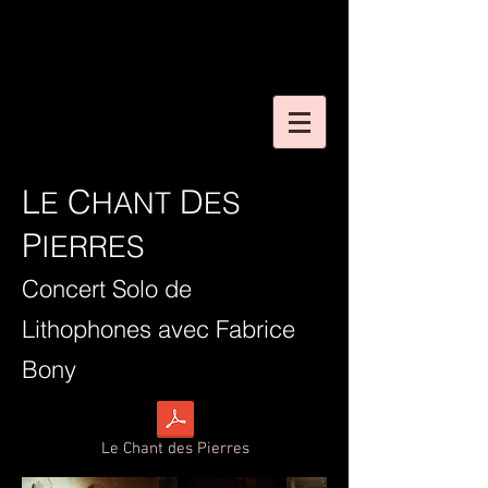
L
C
D
E
HANT
ES
P
IERRES
Concert Solo de
Lithophones avec Fabrice
Bony
Le Chant des Pierres