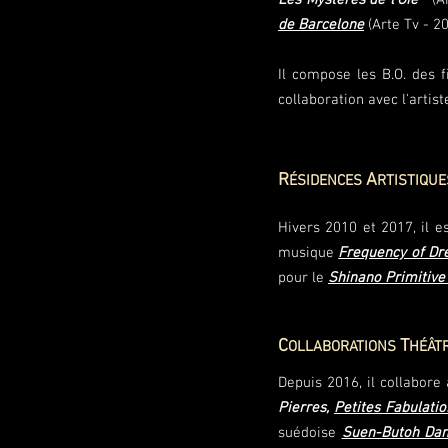
Les Mystères de l'Oie
(Ar
de Barcelone
(Arte Tv - 20
Il compose les B.O. des 
collaboration avec l'artis
R
A
ÉSIDENCES
RTISTIQU
Hivers 2010 et 2017, il e
musique
Frequency of D
pour le
Shinano Primitive
C
T
OLLABORATIONS
HÉÂT
Depuis 2016, il collabore
Pierres,
Petites Fabulatio
suédoise
Suen-Butoh Da