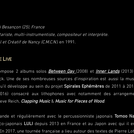
 Besançon (25), France
itariste, multi-instrumentiste, compositeur et interprète.
 et Créatif de Nancy (C.M.C.N.
) en 1991.
L
TE
IVE
 compose 2 albums solos
Between Day
(2008) et
Inner Lands
(2013)
ck. Une de ses nombreuses sources d’inspiration est aussi la mus
qu’il développe au sein du projet
Spirales Ephémères
de 2011 à 2014.
2016) consacré aux lithophones avec notamment des arrangeme
eve Reich,
Clapping Music
&
Music for Pieces of Wood
.
lande et régulièrement avec le percussionniste japonais
Tomoo Na
co-japonais
LULI
depuis 2013 en France et au Japon avec qui il e
En 2017, une tournée française a lieu autour des textes de Pierre Lot