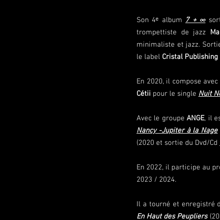
Son 4ᵉ album
7 + ∞
sort
trompettiste de jazz
Ma
minimaliste et jazz. Sort
le label
Cristal Publishing
En 2020, il compose ave
Cétii
pour le single
Nuit N
Avec le groupe
ANGE
, il 
Nancy -Jupiter à la Nage
(2020 et sortie du Dvd/Cd
En 2022, il participe au p
2023 / 2024.
Il a tourné et enregistr
En Haut des Peupliers
(20