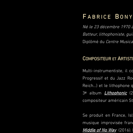
F
B
A B R I C E
O N Y
Né le 23 décembre 1970 à
Batteur, lithophoniste, gu
Diplômé du
Centre Musical
C
A
OMPOSITEUR
RTIS
ET
Multi-instrumentiste, il
Progressif et du Jazz Ro
Reich…) et le lithophone 
3ᵉ album
Lithophonic
(
compositeur américain St
Se produit en France, Is
musique improvisée fran
Middle of No Way
(2016). 