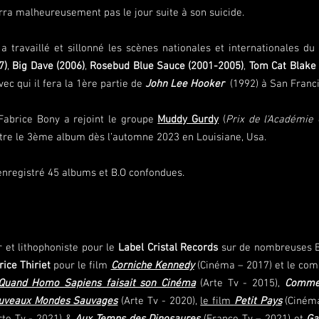
rra malheureusement pas le jour suite à son suicide.
 travaillé et sillonné les scènes nationales et internationale
s
du 
7)
,
Big Dave (2006)
,
Rosebud Blue Sauce (2001-2005)
,
Tom Cat Blake
vec qui il fera la 1ère partie de
John Lee Hooker
(1992) à San Franci
Fabrice Bony a rejoint le groupe
Muddy Gurdy
(
Prix de l'Académie 
istre le 3ème album dès l’automne 2023 en Louisiane, Usa.
 enregistré 45 albums et B.O confondues.
r et lithophoniste pour le
Label Cristal Records
sur de nombreuses B.
rice Thiriet
pour le film
Corniche Kennedy
(Cinéma – 2017) et le co
Quand Homo Sapiens faisait son Cinéma
(Arte Tv - 2015),
Comme 
uveaux Mondes Sauvages
(Arte Tv - 2020),
le film
Petit Pays
(Cinéma