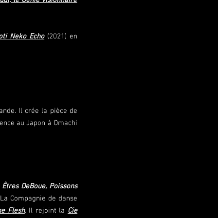
udi, le Génie Visionnaire
oti Neko Echo
(2021) en
ande.
Il crée la pièce de
sidence au Japon à Omachi
s
Êtres DeBoue, Poissons
, La Compagnie de danse
he Flesh
. Il rejoint la
Cie