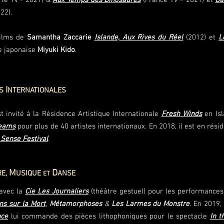
te Tv - 2021) &
Aux Temps des Dinosaures
(France Tv – 2021) et
Ga
22).
films de
Samantha Zaccarie
Islande,
Aux Rives du Réel
(2012) et
L
te japonaise
Miyuki Kido
.
I
ES
NTERNATIONALES
st invité à la Résidence Artistique Internationale
Fresh Winds
en Isl
reams
pour plus de 40 artistes internationaux. En 2018, il est en ré
 Sense Festival
.
M
D
RE
,
USIQUE
ANSE
ET
 avec la
Cie Les Journaliers
(théâtre gestuel) pour les performance
ns sur la Mort
,
Métamorphoses
&
Les Larmes du Monstre
. En 2019
nce
lui commande des pièces lithophoniques pour le spectacle
In t