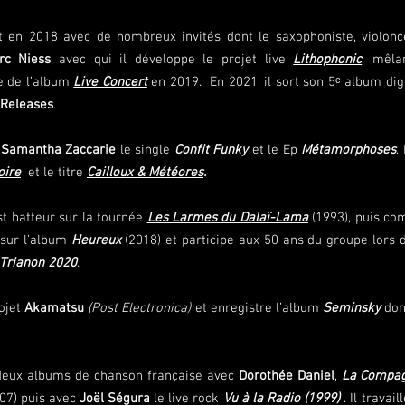
 en 2018 avec de nombreux invités dont le saxophoniste, violonc
rc Niess
avec qui il développe le projet live
Lithophonic
, mêla
ie de l’album
Live Concert
en 2019. En 2021, il sort son 5ᵉ album dig
 Releases
.
c
Samantha Zaccarie
le single
Confit Funky
et le Ep
Métamorphoses
.
oire
et le titre
Cailloux & Météores
.
est batteur sur la tournée
Les Larmes du Dalaï-Lama
(1993), puis com
sur l’album
Heureux
(2018) et participe aux 50 ans du groupe lors 
Trianon 2020
.
rojet
Akamatsu
(Post Electronica)
et enregistre l’album
Seminsky
dont
é deux albums de chanson française avec
Dorothée Daniel
,
La Compag
07) puis avec
Joël Ségura
le live rock
Vu à la Radio (1999)
. Il travai